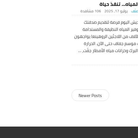
مياه… تنقذ حياة
نّف
يوليو 17, 2025
106 ‎مشاهدة
ديش اليوم فرصة لتقديم صدقتك
توفير المياه النظيفة والمستدامة
الآلاف من اللاجئين الروهينغا يواجهون
 موسم جفاف حتى الآن. الحرارة
لبرك وخزانات مياه الأمطار جفّت،
…
Newer Posts