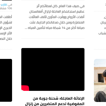
تقارير
-
في صيف هذا العام، كان لعطائكم أثر
106 ‎مشاهدة
عظيم.استجابتكم العاجلة لزلزال أفغانستان
،
أنقذت الأرواح ووفّرت المأوى لآلاف العائلات
أطلقت الم
يان
المتضرّرة.ومن خلال صدقاتكم الجارية، تمّت
لشؤون الل
ء
صيانة أكثر من 14 شبكة مياه لتأمين المياه
…
تحق 42٪ من الشباب
الأثر الإن
خلال النص
الإغاثة العاجلة: شحنة جوية من
المفوضية لدعم المتضررين من زلزال