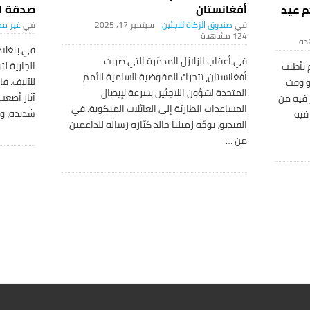
أفغانستان
صدقة ال
م عيد
صندوق الزكاة للاجئين
سبتمبر 17, 2025
غير مص
124 ‎مشاهدة
في بنغلا
في أعقاب الزلازل المدمّرة التي ضربت
الجارية ل
 بأطيب
أفغانستان، تتحرك المفوضية السامية للأمم
للآلاف. ف
و وقت
المتحدة لشؤون اللاجئين بسرعة لإيصال
آثار أصعب
 فيه من
المساعدات الطارئة إلى العائلات المنكوبة. في
شديدة، وا
فيه
الفيديو، يوجّه زميلنا خالد كبّاره رسالة للداعمين
من
…
S
i
t
e
S