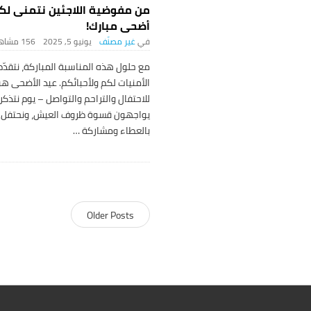
من مفوضية اللاجئين نتمنى لك
أضحى مبارك!
غير مصنّف
يونيو 5, 2025
156 ‎مشاهدة
مع حلول هذه المناسبة المباركة، نتقدّم
الأمنيات لكم ولأحبائكم. عيد الأضحى ه
للاحتفال والتراحم والتواصل – يوم نتذكر
يواجهون قسوة ظروف العيش، ونحتفل 
بالعطاء ومشاركة
…
Older Posts