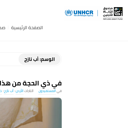
Z
a
الصفحة الرئيسية
صدق
k
a
الوسم:
أب نازح
t
B
في ذي الحجة من هذا ا
المستفيدون
الأردن
-
أب نازح
-
ذو
l
o
g