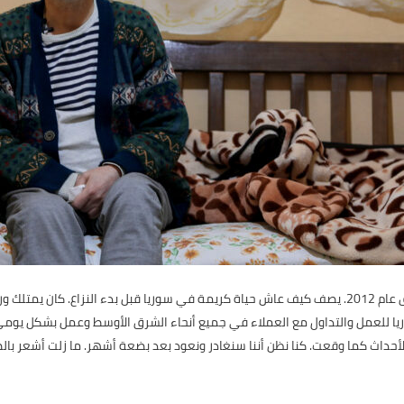
أيمن، 53 عامًا، فر من منزله في دمشق عام 2012. يصف كيف عاش حياة كريمة في سوريا قبل بدء الن
وريا للعمل والتداول مع العملاء في جميع أنحاء الشرق الأوسط وعمل بشكل يومي
الأحداث كما وقعت. كنا نظن أننا سنغادر ونعود بعد بضعة أشهر. ما زلت أشعر با