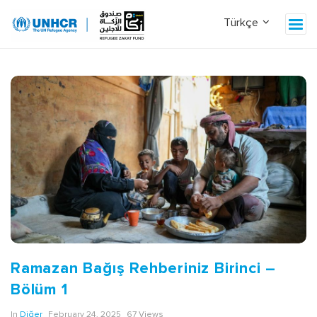
Z
a
k
a
t
B
l
Ramazan Bağış Rehberiniz Birinci –
o
Bölüm 1
g
In
Diğer
February 24, 2025
67 Views