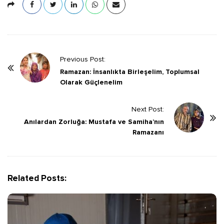
P
Previous Post:
o
Ramazan: İnsanlıkta Birleşelim, Toplumsal
Olarak Güçlenelim
s
t
Next Post:
N
Anılardan Zorluğa: Mustafa ve Samiha’nın
a
Ramazanı
v
i
g
Related Posts:
a
t
i
o