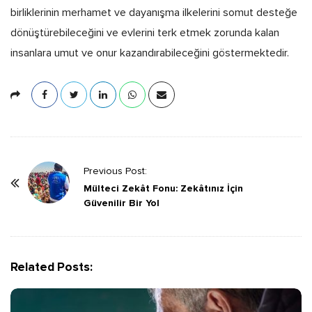
birliklerinin merhamet ve dayanışma ilkelerini somut desteğe
dönüştürebileceğini ve evlerini terk etmek zorunda kalan
insanlara umut ve onur kazandırabileceğini göstermektedir.
P
Previous Post:
o
Mülteci Zekât Fonu: Zekâtınız İçin
Güvenilir Bir Yol
s
t
N
a
Related Posts:
v
i