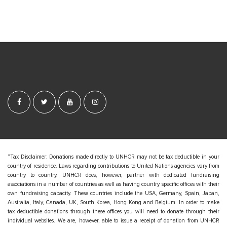
S
i
t
e
F
o
o
t
e
“Tax Disclaimer: Donations made directly to UNHCR may not be tax deductible in your
country of residence. Laws regarding contributions to United Nations agencies vary from
r
country to country. UNHCR does, however, partner with dedicated fundraising
associations in a number of countries as well as having country specific offices with their
own fundraising capacity. These countries include the USA, Germany, Spain, Japan,
Australia, Italy, Canada, UK, South Korea, Hong Kong and Belgium. In order to make
tax deductible donations through these offices you will need to donate through their
individual websites. We are, however, able to issue a receipt of donation from UNHCR