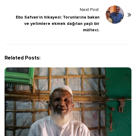
t
Next Post:
N
Ebu Safvan’ın hikayesi: Torunlarına bakan
a
ve yetimlere ekmek dağıtan yaşlı bir
v
mülteci.
i
g
a
Related Posts:
t
i
o
n