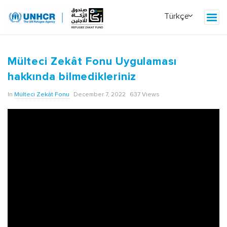
Z
a
Mülteci Zekât Fonu Uygulaması
k
hakkında bilmedikleriniz
a
In
Mülteci Zekât Fonu
December 7, 2022
637 Views
t
B
l
o
g