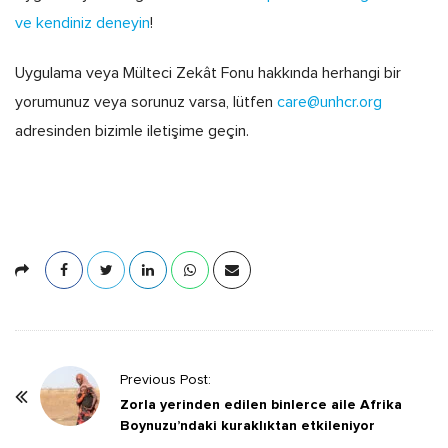
ve kendiniz deneyin
!
Uygulama veya Mülteci Zekât Fonu hakkında herhangi bir
yorumunuz veya sorunuz varsa, lütfen
care@unhcr.org
adresinden bizimle iletişime geçin.
P
Previous Post:
o
Zorla yerinden edilen binlerce aile Afrika
Boynuzu’ndaki kuraklıktan etkileniyor
s