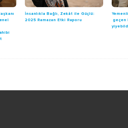
Başkanı
İnsanlıkla Bağlı, Zekât ile Güçlü:
Yemenli
enel
2025 Ramazan Etki Raporu
geçen 
yiyebil
ahibi
t