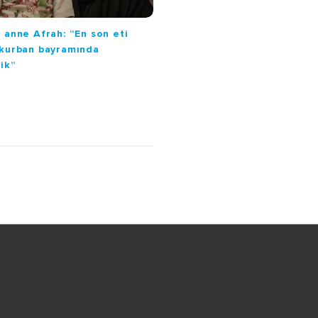
 anne Afrah: “En son eti
kurban bayramında
dik”