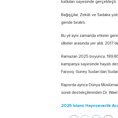
katkıları sayesinde gerçekleşti.
Bağışçılar, Zekât ve Sadaka yol
geride bıraktı.
Bu yıl aynı zamanda etkinin gen
ülkeler arasında yer aldı. 2017’
Ramazan 2025 boyunca, 199.800’de
kampanya sayesinde hayati deste
Farooq, Güney Sudan’dan Sudan’d
Raporda ayrıca Dünya Müslüman B
süreli destekçilerinden Dr. Wael
2025 İslami Hayırseverlik A