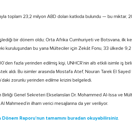
uyla toplam 23,2 milyon ABD doları katkıda bulundu — bu miktar, 20
işlediği bir dönem oldu; Orta Afrika Cumhuriyeti ve Botsvana, ilk 
deki kuruluşundan bu yana Mülteciler için Zekât Fonu, 33 ülkede 9,2 
n fazla yerinden edilmiş kişi, UNHCR’nin altı etkili isimle iş birl
k aldı. Bu isimler arasında Mostafa Atef, Nouran Tarek El Sayed 
aki zorunlu yerinden edilme krizini belgeledi.
irliği Genel Sekreteri Ekselansları Dr. Mohammed Al-Issa ve Mült
 Al Mahmeed’in ilham verici mesajlarına da yer veriliyor.
ra Dönem Raporu’nun tamamını buradan okuyabilirsiniz
.