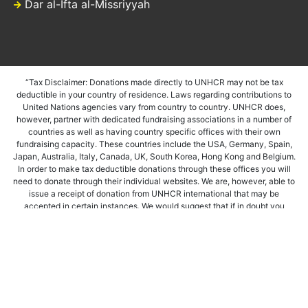
Dar al-Ifta al-Missriyyah
“Tax Disclaimer: Donations made directly to UNHCR may not be tax
deductible in your country of residence. Laws regarding contributions to
United Nations agencies vary from country to country. UNHCR does,
however, partner with dedicated fundraising associations in a number of
countries as well as having country specific offices with their own
fundraising capacity. These countries include the USA, Germany, Spain,
Japan, Australia, Italy, Canada, UK, South Korea, Hong Kong and Belgium.
In order to make tax deductible donations through these offices you will
need to donate through their individual websites. We are, however, able to
issue a receipt of donation from UNHCR international that may be
accepted in certain instances. We would suggest that if in doubt you
contact your local tax advisor for guidelines on whether your gift is eligible
or not.”
เกี่ยวกับเรา
Copyright © 2026 -
บริจาคซะกาตเพื่อผู้ลี้ภัย | My Zakat for
Refugees