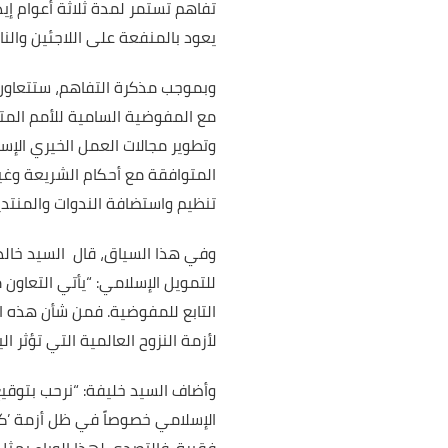
تفاهم تستمر لمدة ثلاثة أعوام إيذ
يعود بالمنفعة على اللاجئين والناز
وبموجب مذكرة التفاهم، ستتعاون أ
مع المفوضية السامية للأمم المتح
وتطوير مجالات العمل الخيري الإس
المتوافقة مع أحكام الشريعة وغير
تنظيم واستضافة الندوات والمنتدي
وفي هذا السياق، قال السيد خال
للتمويل الإسلامي: “يأتي التعاون
التابع للمفوضية. فمن شأن هذه ال
لأزمة النزوح العالمية التي تؤثر اليوم على 
وأضاف السيد خليفة: “نرحب بتوقي