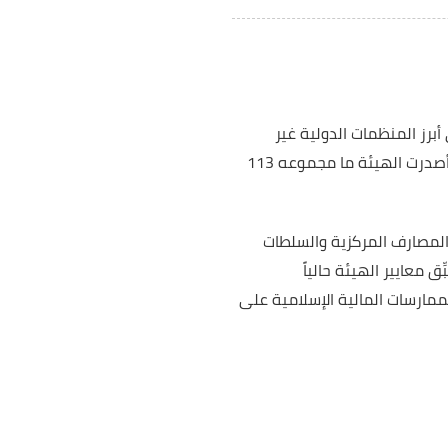
مراجعة للمؤسسات المالية الإسلامية (أيوفي) التي تأسست في عام 1991 إحدى أبرز المنظمات الدولية غير
الربحية والتي تتولى مسؤولية تطوير وإصدار المعايير المنظمة لقطاع التمويل الإسلامي العالمي. وقد أصدرت الهيئة ما مجموعه 113
كثر من 200 عضو مؤسس، بما في ذلك المصارف المركزية والسلطات
اسبة والتدقيق والمكاتب القانونية من أكثر من 45 دولة. وتطبِّق معايير الهيئة حالياً
ممارسات المالية الإسلامية على