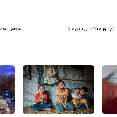
 أم سورية لجأت إلى لبنان منذ
المجلس‭ ‬العلمي‭ ‬الأعلى‭ ‬| ‬المغرب