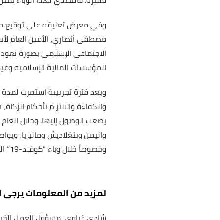
فقيرة. فالتصدي لهذا الوباء يمثل ب
وفي معرض تعليقه على توقيع مذكر
مصطفى أنصاري، الأمين العام لأيو
الاجتماعي الإسلامي بصورة تعود ب
المؤسسات المالية الإسلامية وغيره
والكفاءة والالتزام بأحكام الزكاة،
يصعب الوصول إليها. وخلال العام 
واليمن وبنغلاديش وماليزيا، ويوا
وخصوصاً خلال وباء “كوفيد-19” الذي شمل مختلف أنحاء العالم.
لمزيد من المعلومات يرجى ا
شادي غراوي، مسؤول العمل الخي