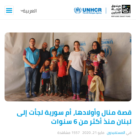
Z
a
k
a
t
B
l
قصة منال وأولادها، أم سورية لجأت إلى
o
لبنان منذ أكثر من 6 سنوات
g
المستفيدون
مايو 21, 2020
1557 ‎مشاهدة