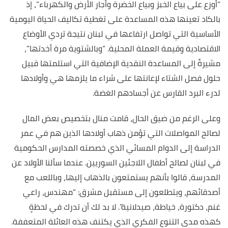
“أوزع على بياع الخبز وبياع الخضرة وأجار الأرض والكهرباء”، إذ
بالكاد تعينها هذه المساعدة على تغطية تكاليف الحياة اليومية
الأساسية التي تواصل ارتفاعها في لبنان نتيجة تردي الأوضاع
الاقتصادية وقيمة العملة المحلية. “وبالشتوية مرة أخدتها”،
مشيرةً إلى المساعدة النقدية الإضافية التي استلمتها قبيل
حلول فصل الشتاء لإعانتها على شراء ما يلزمها هي وأولادها
لدرء البرد القارس عن أجسادهم الغضة.
وعلى الرغم من ضيق الحال، قامت منال بتخصيص بعض المال
لصالح المواصلات التي تؤمن ذهاب أولادها الذين هم في عمر
الدراسة إلى الدوام المسائي الذي خصصته المدارس الحكومية
في لبنان لصالح أطفال اللاجئين السوريين. عندما سألنا الأولاد عن
المدرسة، قالوا بأنهم يستمتعون بالذهاب إليها، وباللعب مع
أصدقائهم، ويتطلعون إلى مستقبل مشرق: “مهندس، راعي
غنم، دكتورة، خياطة، صيدلانية”. لا بد لك أن تدرك في لحظةٍ
كهذه مدى التنوع الفكري الذي يكتنف هذه العائلة المتعففة.