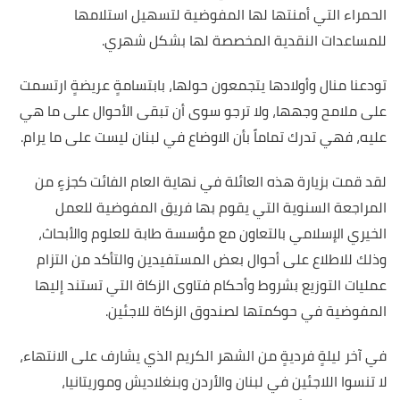
الحمراء التي أمنتها لها المفوضية لتسهيل استلامها
للمساعدات النقدية المخصصة لها بشكل شهري.
تودعنا منال وأولادها يتجمعون حولها، بابتسامةٍ عريضةٍ ارتسمت
على ملامح وجهها، ولا ترجو سوى أن تبقى الأحوال على ما هي
عليه، فهي تدرك تماماً بأن الاوضاع في لبنان ليست على ما يرام.
لقد قمت بزيارة هذه العائلة في نهاية العام الفائت كجزءٍ من
المراجعة السنوية التي يقوم بها فريق المفوضية للعمل
الخيري الإسلامي بالتعاون مع مؤسسة طابة للعلوم والأبحاث،
وذلك للاطلاع على أحوال بعض المستفيدين والتأكد من التزام
عمليات التوزيع بشروط وأحكام فتاوى الزكاة التي تستند إليها
المفوضية في حوكمتها لصندوق الزكاة للاجئين.
في آخر ليلةٍ فرديةٍ من الشهر الكريم الذي يشارف على الانتهاء،
لا تنسوا اللاجئين في لبنان والأردن وبنغلاديش وموريتانيا،