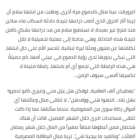
اغرورقت عينا منال بالدموع مرة أخرى، وطلبت من ابنتها سلام أن
ترينا آثار الحرق الذي أصاب ذراعها نتيجة حادثة انسكاب ماء ساخن
منذ فترةٍ غير بعيدة. لا تستطيع سلام من مد ذراعها بشكلٍ كامل
نتيجة هذه الحادثة، وهي بحاجة إلى عملية تجميلية لا تقل
تكلفتها عن مليون ومئتا ليرة لبنانية. تتحسر الأم على حال ابنتها،
التي تبكي بدورها لدى رؤية الدموع في عيني أمها. كم جميلةٌ
هي هذه الرابطة التي تجمع أي أم بابنتها، رابطة متينة لا
تكسرها أقسى سيوف الزمن…
“يعطيكن ألف العافية، لولاكن هل عِيَل مني وغيري كانو تدمروا
بهل بلاد…انتهوا هني وولادهن”، لا تتلقى منال وعائلتها أي
أموال زكاة سوى من المفوضية. عندما سألناها عما إذا كانت
تتلقى مساعدات اخرى خلال الشهر الفضيل، قالت أن هناك
شخصان ممن أعطوها مبلغاً صغيراً من المال خلال شهر رمضان
الفائت، “وبالعيد ما بيجينا شي”. ترينا منال البطاقة المصرفية