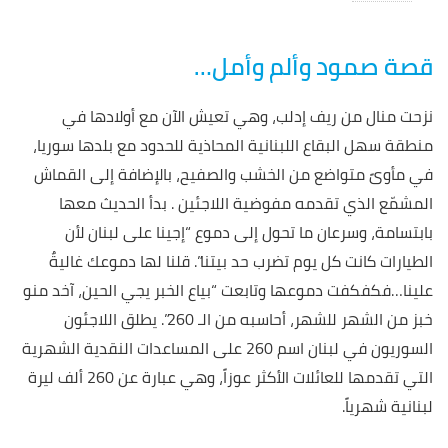
قصة صمود وألم وأمل…
نزحت منال من ريف إدلب، وهي تعيش الآن مع أولادها في
منطقة سهل البقاع اللبنانية المحاذية للحدود مع بلدها سوريا،
في مأوىً متواضع من الخشب والصفيح، بالإضافة إلى القماش
المشمّع الذي تقدمه مفوضية اللاجئين . بدأ الحديث معها
بابتسامة، وسرعان ما تحول إلى دموع “إجينا على لبنان لأن
الطيارات كانت كل يوم تضرب حد بيتنا”. قلنا لها دموعك غاليةٌ
علينا…فكفكفت دموعها وتابعت “بياع الخبر يجي الحين، آخد منو
خبز من الشهر للشهر، أحاسبه من الـ 260”. يطلق اللاجئون
السوريون في لبنان اسم 260 على المساعدات النقدية الشهرية
التي تقدمها للعائلات الأكثر عوزاً، وهي عبارة عن 260 ألف ليرة
لبنانية شهرياً.