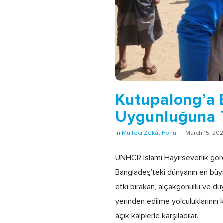
Kutupalong’a B
Uygunluğuna 
In
Mülteci Zekât Fonu
March 15, 20
UNHCR İslami Hayırseverlik göre
Bangladeş’teki dünyanın en büyü
etki bırakan, alçakgönüllü ve du
yerinden edilme yolculuklarının
açık kalplerle karşıladılar.