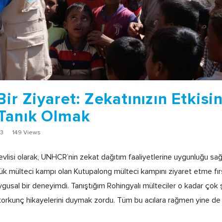
ir Ziyaret: Zekatınızın Etkisi
Tanık Olmak
23
149 Views
vlisi olarak, UNHCR’nin zekat dağıtım faaliyetlerine uygunluğu s
k mülteci kampı olan Kutupalong mülteci kampını ziyaret etme fır
ygusal bir deneyimdi. Tanıştığım Rohingyalı mülteciler o kadar çok şe
 korkunç hikayelerini duymak zordu. Tüm bu acılara rağmen yine de