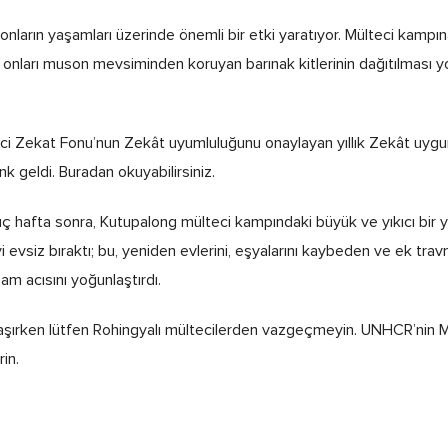
nların yaşamları üzerinde önemli bir etki yaratıyor. Mülteci kampın
ve onları muson mevsiminden koruyan barınak kitlerinin dağıtılması yol
eci Zekat Fonu’nun Zekât uyumluluğunu onaylayan yıllık Zekât uygu
 geldi. Buradan okuyabilirsiniz.
 üç hafta sonra, Kutupalong mülteci kampındaki büyük ve yıkıcı bir y
i evsiz bıraktı; bu, yeniden evlerini, eşyalarını kaybeden ve ek trav
am acısını yoğunlaştırdı.
şırken lütfen Rohingyalı mültecilerden vazgeçmeyin. UNHCR’nin M
in.