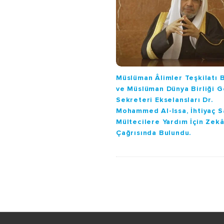
a
t
i
o
n
Müslüman Âlimler Teşkilatı 
ve Müslüman Dünya Birliği G
Sekreteri Ekselansları Dr.
Mohammed Al-Issa, İhtiyaç S
Mültecilere Yardım İçin Zekâ
Çağrısında Bulundu.
S