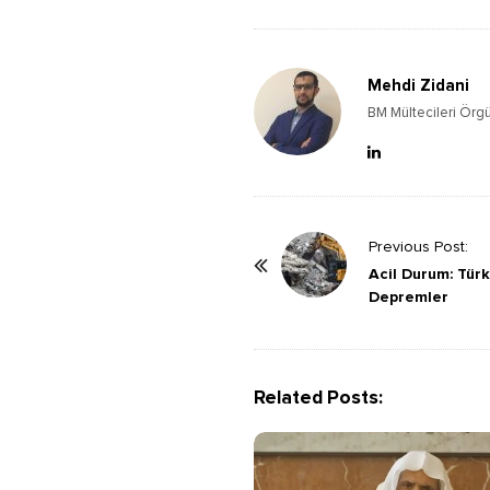
Mehdi Zidani
BM Mültecileri Örgü
P
Previous Post:
o
Acil Durum: Türk
Depremler
s
t
N
a
Related Posts:
v
i
g