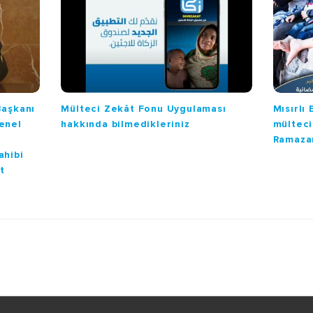
Başkanı
Mülteci Zekât Fonu Uygulaması
Mısırlı
enel
hakkında bilmedikleriniz
mülteci
Ramazan
ahibi
t