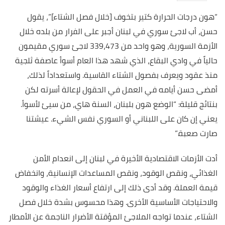
“هون درجات الحرارة كتير بتخوف [خلال فصل الشتاء]”، يقول
حسن، أب لاجئ سوري في لبنان أجبر على الفرار من بلده خلال
الأزمة السورية، وهو واحد من 339،473 لاجئ سوري مقيمون
حالياً في وادي البقاع، الذي شهد هذا العام أسوأ عاصفة ثلجية
منذ عقود ويعرف بفصول الشتاء القاسية. واستعداداً لذلك،
أمضى حسن أيامه في العمل في الحقول لإعالة أسرته لكن
بنتائج قليلة: “الوضع هون بلبنان، السنة هاي، من سيئ لأسوأ.
يعني إن كان على اللبناني أو السوري نفس الشيء. عيشتنا
صارت صعبة.”
أدت الأزمات الاقتصادية الأخيرة في لبنان إلى انعدام الأمن
الغذائي، ونقص الوقود، ونقص المساعدات الإنسانية، وانخفاض
قيمة العملة. وقد أدى ذلك إلى ارتفاع أسعار الغذاء والوقود
والاحتياجات الأساسية الأخرى. وهذا محسوس بشدة خلال فصل
الشتاء، عندما تواجه الملاجئ المؤقتة الأضرار الناجمة عن الأمطار