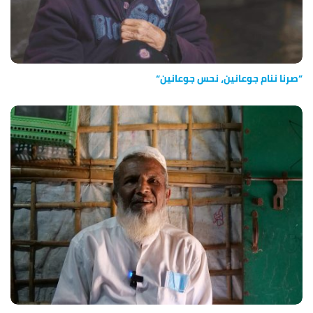
”صرنا ننام جوعانين، نحس جوعانين“