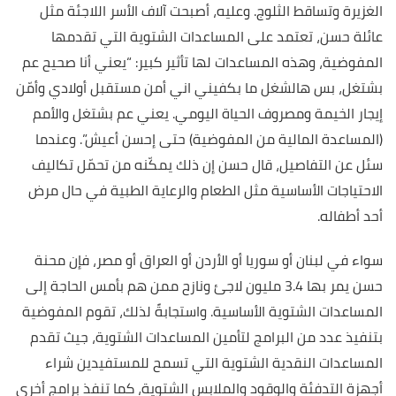
الغزيرة وتساقط الثلوج. وعليه، أصبحت آلاف الأسر اللاجئة مثل
عائلة حسن، تعتمد على المساعدات الشتوية التي تقدمها
المفوضية، وهذه المساعدات لها تأثير كبير: “يعني أنا صحيح عم
بشتغل، بس هالشغل ما بكفيني اني أمن مستقبل أولادي وأمّن
إيجار الخيمة ومصروف الحياة اليومي. يعني عم بشتغل والأمم
(المساعدة المالية من المفوضية) حتى إحسن أعيش”. وعندما
سئل عن التفاصيل، قال حسن إن ذلك يمكّنه من تحمّل تكاليف
الاحتياجات الأساسية مثل الطعام والرعاية الطبية في حال مرض
أحد أطفاله.
سواء في لبنان أو سوريا أو الأردن أو العراق أو مصر، فإن محنة
حسن يمر بها 3.4 مليون لاجئ ونازح ممن هم بأمس الحاجة إلى
المساعدات الشتوية الأساسية. واستجابةً لذلك، تقوم المفوضية
بتنفيذ عدد من البرامج لتأمين المساعدات الشتوية، جيث تقدم
المساعدات النقدية الشتوية التي تسمح للمستفيدين شراء
أجهزة التدفئة والوقود والملابس الشتوية، كما تنفذ برامج أخرى