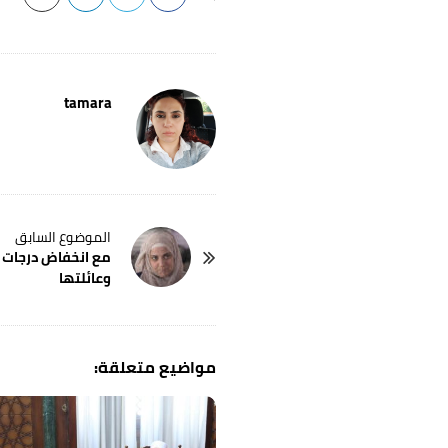
tamara
P
مع انخفاض درجات ا
o
وعائلتها
s
t
N
a
v
i
g
a