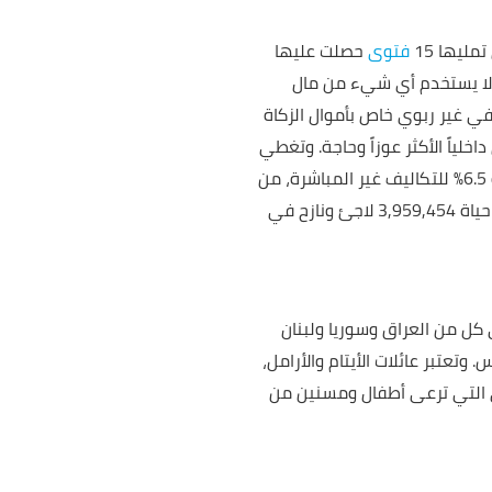
فتوى
حصلت عليها
ألا يستخدم أي شيء من مال
ي غير ربوي خاص بأموال الزكاة
خلياً الأكثر عوزاً وحاجة. وتغطي
المفوضية التكاليف الإدارية والتشغيلية المتعلقة بعمليات توزيع الزكاة، بما في ذلك نسبتها المعيارية 6.5% للتكاليف غير المباشرة، من
مصادر تمويلية أخرى غير الزكاة. بفضل هذه السياسة، تمكنت المفوضية من تحقيق أكبر أثر ممكن في حياة 3,959,454 لاجئ ونازح في
ً الأكثر احتياجاً في كل من العراق وسوريا ولبنان
اجهة 90 ليلة من ليالي الشتاء القارس. وتعتبر عائلات الأيتام والأرامل،
ذى التي ترعى أطفال ومسنين من