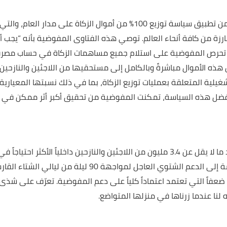
موال الزكاة على مدار العام، والتي تمليها 15
ة من كافة أنحاء العالم. توصي هذه الفتاوى المفوضية بأنه “يجب 
ليه تحرص المفوضية على استلام جميع مساهمات الزكاة في حساب مصرف
 هذه الأموال مباشرةً وبالكامل إلى مستحقيها من اللاجئين والنازحين دا
هذا الشتاء، تقدّر المفوضية وجود ما لا يقل عن 3.4 مليون من اللاجئين والنازحين داخليا
والأردن ومصر، وهم في حاجة ماسة إلى الدعم الشتوي العاجل لمو
 ضعفاً التي تعتمد اعتماداً كلياً على دعم المفوضية. تعرّف على ش
ه لنا عندما زرناها في منزلها المتواضع.