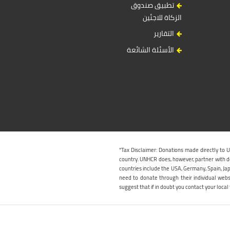
تطبيق صندوق
الزكاة للاجئين
التقارير
الأسئلة الشائعة
“Tax Disclaimer: Donations made directly to 
country. UNHCR does, however, partner with ded
countries include the USA, Germany, Spain, Jap
need to donate through their individual web
suggest that if in doubt you contact your local t