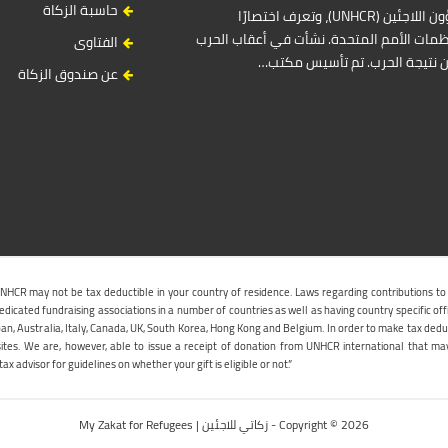
حاسبة الزكاة
المفوضية السامية للأمم المتحدة لشؤون اللاجئين (UNHCR)، وتعرف اختصارًا
مات الأمم المتحدة. نشأت في أعقاب الحرب
الفتاوى
ين نتيجة الحرب. تم تأسيس مكتب…
عن صندوق الزكاة
UNHCR may not be tax deductible in your country of residence. Laws regarding contributions to
icated fundraising associations in a number of countries as well as having country specific off
an, Australia, Italy, Canada, UK, South Korea, Hong Kong and Belgium. In order to make tax dedu
sites. We are, however, able to issue a receipt of donation from UNHCR international that ma
ax advisor for guidelines on whether your gift is eligible or not.”
Copyright © 2026 - زكاتي للاجئين | My Zakat for Refugees