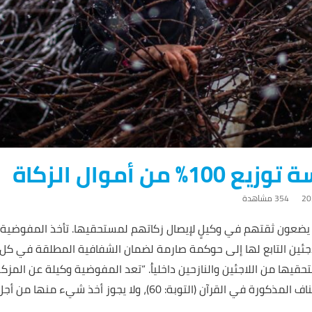
من أموال الزكاة
354 ‎مشاهدة
ن يضعون ثقتهم في وكيلٍ لإيصال زكاتهم لمستحقيها. تأخذ المفوضي
جئين التابع لها إلى حوكمة صارمة لضمان الشفافية المطلقة في كل خ
تحقيها من اللاجئين والنازحين داخلياُ. “تعد المفوضية وكيلة عن المزك
يجب إيصالها لمستحقيها من الأصناف المذكورة في القرآن (التوبة: 60)، 